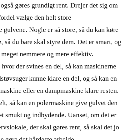
 også gøres grundigt rent. Drejer det sig om
fordel vælge den helt store
e gulvene. Nogle er så store, så du kan køre
, så du bare skal styre dem. Det er smart, og
g meget nemmere og mere effektiv.
, hvor der svines en del, så kan maskinerne
dstøvsuger kunne klare en del, og så kan en
askine eller en dampmaskine klare resten.
belt, så kan en polermaskine give gulvet den
 det smukt og indbydende. Uanset, om det er
ervslokale, der skal gøres rent, så skal det jo
e gøre det hårdeste arbejde.