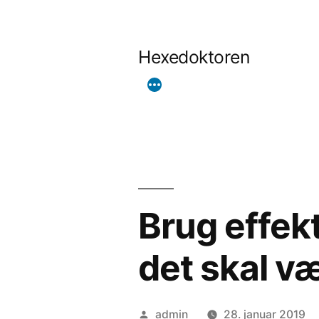
Videre
til
Hexedoktoren
indhold
Brug effek
det skal væ
Posted
admin
28. januar 2019