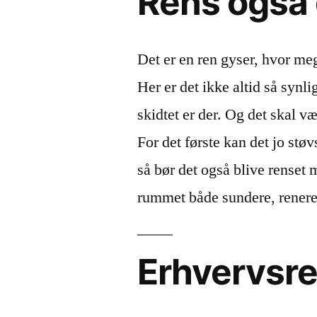
Rens også
Det er en ren gyser, hvor me
Her er det ikke altid så synli
skidtet er der. Og det skal v
For det første kan det jo stø
så bør det også blive renset 
rummet både sundere, renere
Erhvervsr