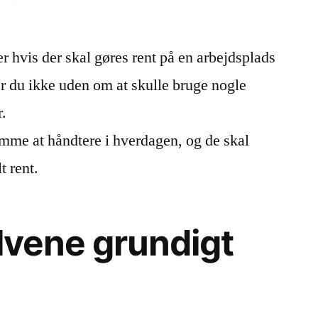
Brug
effektive
er hvis der skal gøres rent på en arbejdsplads
rengøringsmaskiner,
når
er du ikke uden om at skulle bruge nogle
det
r.
skal
være
mme at håndtere i hverdagen, og de skal
rigtig
t rent.
rent
ulvene grundigt