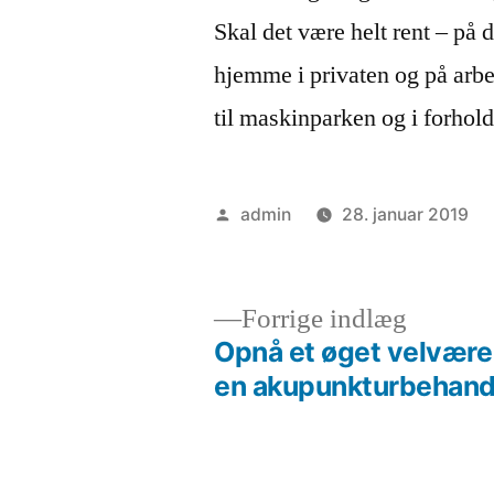
Skal det være helt rent – p
hjemme i privaten og på arbej
til maskinparken og i forhold
Posted
admin
28. januar 2019
by
Previou
Forrige indlæg
post:
Opnå et øget velvær
Indlægsnavigation
en akupunkturbehand