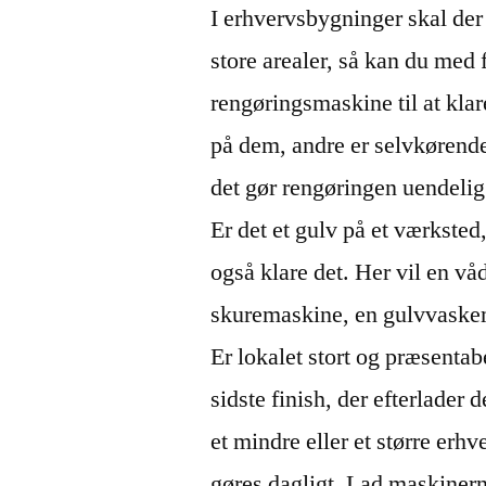
I erhvervsbygninger skal der
store arealer, så kan du med 
rengøringsmaskine til at klar
på dem, andre er selvkørende
det gør rengøringen uendeli
Er det et gulv på et værksted
også klare det. Her vil en vå
skuremaskine, en gulvvaskem
Er lokalet stort og præsenta
sidste finish, der efterlader
et mindre eller et større erhv
gøres dagligt. Lad maskinern