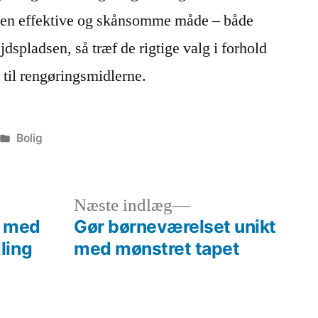
å den effektive og skånsomme måde – både
dspladsen, så træf de rigtige valg i forhold
 til rengøringsmidlerne.
Posted
Bolig
in
s
Next
Næste indlæg
post:
e med
Gør børneværelset unikt
ling
med mønstret tapet