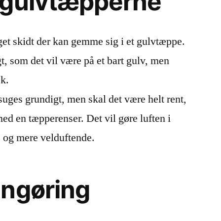
 gulvtæpperne
get skidt der kan gemme sig i et gulvtæppe.
gt, som det vil være på et bart gulv, men
æk.
vsuges grundigt, men skal det være helt rent,
med en tæpperenser. Det vil gøre luften i
 og mere velduftende.
engøring