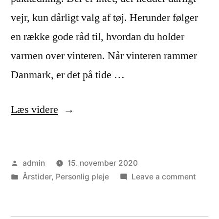
vejr, kun dårligt valg af tøj. Herunder følger
en række gode råd til, hvordan du holder
varmen over vinteren. Når vinteren rammer
Danmark, er det på tide …
“Gode
Læs videre
råd
til
Posted
admin
15. november 2020
at
by
Posted
on
Årstider
,
Personlig pleje
Leave a comment
holde
in
Gode
varmen
råd
til