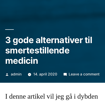
3 gode alternativer til
smertestillende
medicin
Posted
on
admin
14. april 2020
Leave a comment
by
3
go
alt
I denne artikel vil jeg gå i dybden
til