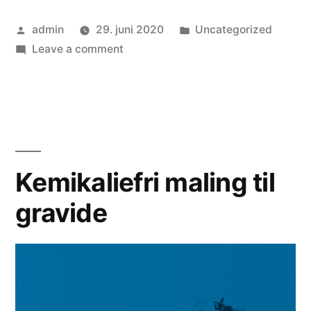
råd:
Posted
Posted
admin
29. juni 2020
Uncategorized
Nervøs
by
on
in
Leave a comment
for
4
teoriprøven?
gode
råd:
Sådan
Nervøs
forbereder
for
teoriprøven?
du
Kemikaliefri maling til
Sådan
dig”
gravide
forbereder
du
dig