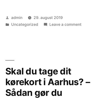
maling
til
Posted
admin
29. august 2019
gravide”
by
Posted
on
Uncategorized
Leave a comment
in
Kemikaliefri
maling
til
gravide
Skal du tage dit
kørekort i Aarhus? –
Sådan gør du