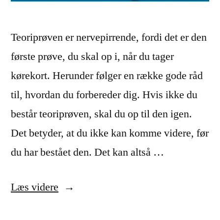
Teoriprøven er nervepirrende, fordi det er den
første prøve, du skal op i, når du tager
kørekort. Herunder følger en række gode råd
til, hvordan du forbereder dig. Hvis ikke du
består teoriprøven, skal du op til den igen.
Det betyder, at du ikke kan komme videre, før
du har bestået den. Det kan altså …
“4
Læs videre
gode