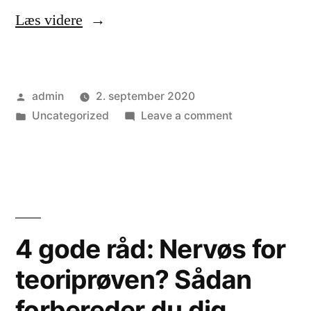
“3
Læs videre
tiltag,
der
Posted
admin
2. september 2020
får
by
Posted
on
Uncategorized
Leave a comment
kunderne
in
3
til
tiltag,
der
at
får
vende
kunderne
til
tilbage
4 gode råd: Nervøs for
at
til
teoriprøven? Sådan
vende
din
tilbage
forbereder du dig
til